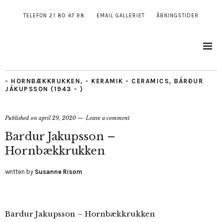
TELEFON 21 80 47 98
EMAIL GALLERIET
ÅBNINGSTIDER
- HORNBÆKKRUKKEN
,
- KERAMIK - CERAMICS
,
BÁRÐUR
JÁKUPSSON (1943 - )
Published on
april 29, 2020
Leave a comment
Bardur Jakupsson –
Hornbækkrukken
written by
Susanne Risom
Bardur Jakupsson – Hornbækkrukken