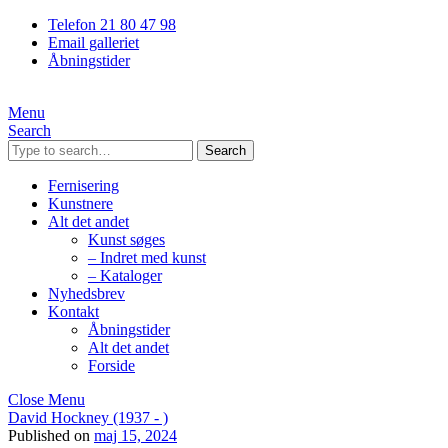
Telefon 21 80 47 98
Email galleriet
Åbningstider
Menu
Search
Search
Fernisering
Kunstnere
Alt det andet
Kunst søges
– Indret med kunst
– Kataloger
Nyhedsbrev
Kontakt
Åbningstider
Alt det andet
Forside
Close Menu
David Hockney (1937 - )
Published on
maj 15, 2024