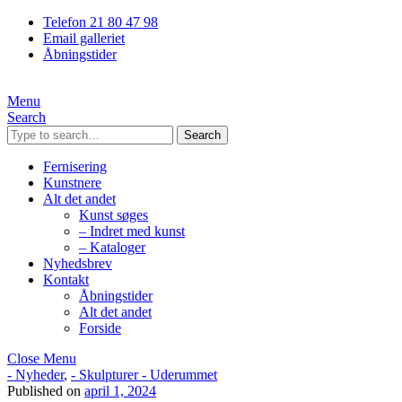
Telefon 21 80 47 98
Email galleriet
Åbningstider
Menu
Search
Search
Fernisering
Kunstnere
Alt det andet
Kunst søges
– Indret med kunst
– Kataloger
Nyhedsbrev
Kontakt
Åbningstider
Alt det andet
Forside
Close Menu
- Nyheder
,
- Skulpturer - Uderummet
Published on
april 1, 2024