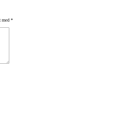
et med
*