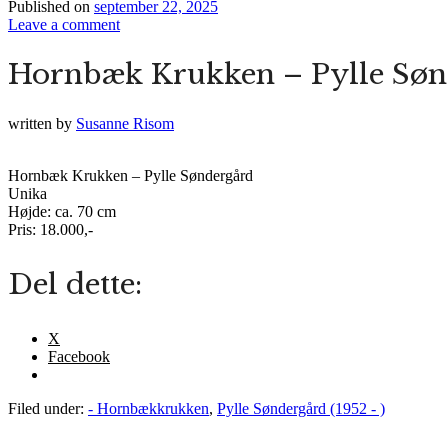
Published on
september 22, 2025
Leave a comment
Hornbæk Krukken – Pylle Søn
written by
Susanne Risom
Hornbæk Krukken – Pylle Søndergård
Unika
Højde: ca. 70 cm
Pris: 18.000,-
Del dette:
X
Facebook
Filed under:
- Hornbækkrukken
,
Pylle Søndergård (1952 - )