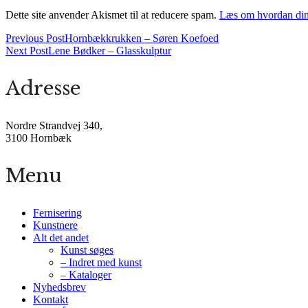
Dette site anvender Akismet til at reducere spam.
Læs om hvordan din
Previous Post
Hornbækkrukken – Søren Koefoed
Next Post
Lene Bødker – Glasskulptur
Adresse
Nordre Strandvej 340,
3100 Hornbæk
Menu
Fernisering
Kunstnere
Alt det andet
Kunst søges
– Indret med kunst
– Kataloger
Nyhedsbrev
Kontakt