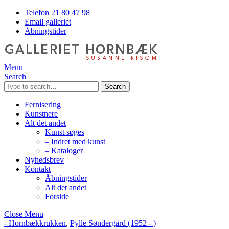
Telefon 21 80 47 98
Email galleriet
Åbningstider
Menu
Search
Search
Fernisering
Kunstnere
Alt det andet
Kunst søges
– Indret med kunst
– Kataloger
Nyhedsbrev
Kontakt
Åbningstider
Alt det andet
Forside
Close Menu
- Hornbækkrukken
,
Pylle Søndergård (1952 - )