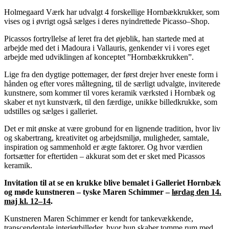
Holmegaard Værk har udvalgt 4 forskellige Hornbækkrukker, som
vises og i øvrigt også sælges i deres nyindrettede Picasso–Shop.
Picassos fortryllelse af leret fra det øjeblik, han startede med at
arbejde med det i Madoura i Vallauris, genkender vi i vores eget
arbejde med udviklingen af konceptet ”Hornbækkrukken”.
Lige fra den dygtige pottemager, der først drejer hver eneste form i
hånden og efter vores måltegning, til de særligt udvalgte, inviterede
kunstnere, som kommer til vores keramik værksted i Hornbæk og
skaber et nyt kunstværk, til den færdige, unikke billedkrukke, som
udstilles og sælges i galleriet.
Det er mit ønske at være grobund for en lignende tradition, hvor liv
og skabertrang, kreativitet og arbejdsmiljø, muligheder, samtale,
inspiration og sammenhold er ægte faktorer. Og hvor værdien
fortsætter for eftertiden – akkurat som det er sket med Picassos
keramik.
Invitation til at se en krukke blive bemalet i Galleriet Hornbæk
og møde kunstneren – tyske Maren Schimmer –
lørdag den 14.
maj kl. 12–14
.
Kunstneren Maren Schimmer er kendt for tankevækkende,
transcendentale interiørbilleder, hvor hun skaber tomme rum med