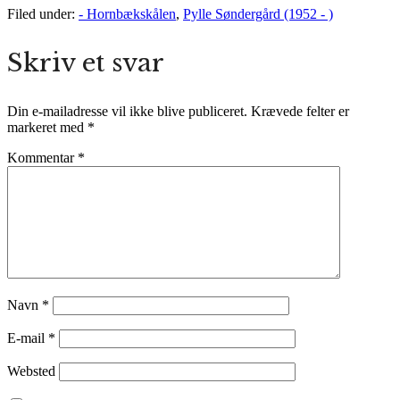
Filed under:
- Hornbækskålen
,
Pylle Søndergård (1952 - )
Skriv et svar
Din e-mailadresse vil ikke blive publiceret.
Krævede felter er
markeret med
*
Kommentar
*
Navn
*
E-mail
*
Websted