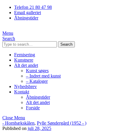
Telefon 21 80 47 98
Email galleriet
Åbningstider
Menu
Search
Search
Fernisering
Kunstnere
Alt det andet
Kunst søges
– Indret med kunst
– Kataloger
Nyhedsbrev
Kontakt
Åbningstider
Alt det andet
Forside
Close Menu
- Hornbækskålen
,
Pylle Søndergård (1952 - )
Published on
juli 28, 2025