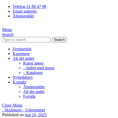
Telefon 21 80 47 98
Email galleriet
Åbningstider
Menu
Search
Search
Fernisering
Kunstnere
Alt det andet
Kunst søges
– Indret med kunst
– Kataloger
Nyhedsbrev
Kontakt
Åbningstider
Alt det andet
Forside
Close Menu
- Skulpturer - Uderummet
Published on
maj 16, 2025