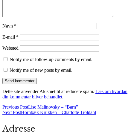
Navn
*
E-mail
*
Websted
Notify me of follow-up comments by email.
Notify me of new posts by email.
Dette site anvender Akismet til at reducere spam.
Læs om hvordan
din kommentar bliver behandlet
.
Previous Post
Lise Malinovsky – “Barn”
Next Post
Hornbæk Krukken – Charlotte Troldahl
Adresse