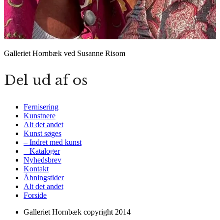
Galleriet Hornbæk ved Susanne Risom
Del ud af os
Fernisering
Kunstnere
Alt det andet
Kunst søges
– Indret med kunst
– Kataloger
Nyhedsbrev
Kontakt
Åbningstider
Alt det andet
Forside
Galleriet Hornbæk copyright 2014