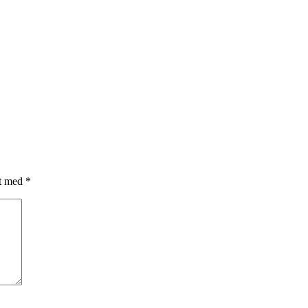
et med
*