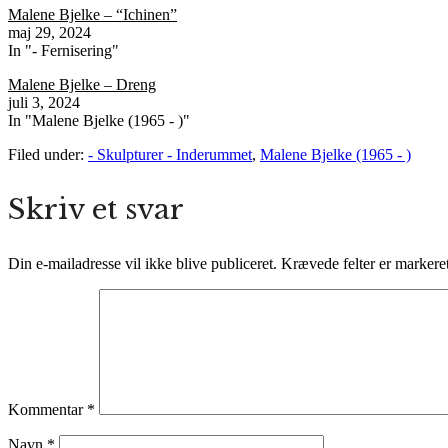
Malene Bjelke – “Ichinen”
maj 29, 2024
In "- Fernisering"
Malene Bjelke – Dreng
juli 3, 2024
In "Malene Bjelke (1965 - )"
Filed under:
- Skulpturer - Inderummet
,
Malene Bjelke (1965 - )
Skriv et svar
Din e-mailadresse vil ikke blive publiceret.
Krævede felter er marker
Kommentar
*
Navn
*