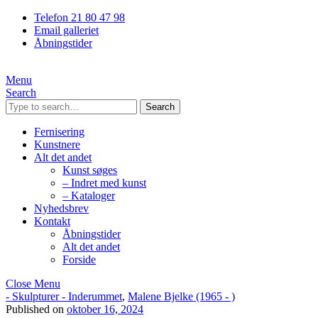
Telefon 21 80 47 98
Email galleriet
Åbningstider
Menu
Search
Search
Fernisering
Kunstnere
Alt det andet
Kunst søges
– Indret med kunst
– Kataloger
Nyhedsbrev
Kontakt
Åbningstider
Alt det andet
Forside
Close Menu
- Skulpturer - Inderummet
,
Malene Bjelke (1965 - )
Published on
oktober 16, 2024