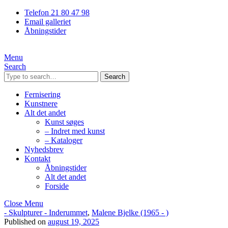
Telefon 21 80 47 98
Email galleriet
Åbningstider
Menu
Search
Search
Fernisering
Kunstnere
Alt det andet
Kunst søges
– Indret med kunst
– Kataloger
Nyhedsbrev
Kontakt
Åbningstider
Alt det andet
Forside
Close Menu
- Skulpturer - Inderummet
,
Malene Bjelke (1965 - )
Published on
august 19, 2025