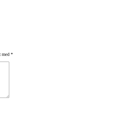
et med
*