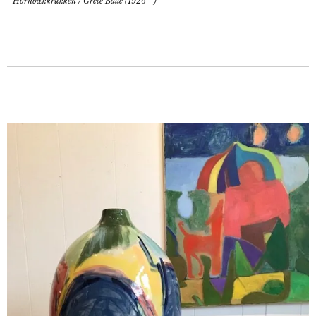
- Hornbækkrukken
/
Grete Balle (1926 - )