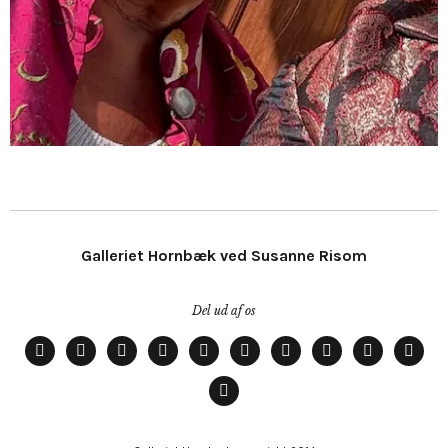
Galleriet Hornbæk ved Susanne Risom
Del ud af os
Fernisering
Kunstnere
Alt
Kunst
–
–
Nyhedsbrev
Kontakt
Åbningstid
Alt
det
søges
Indret
Kataloger
det
andet
med
andet
Forside
kunst