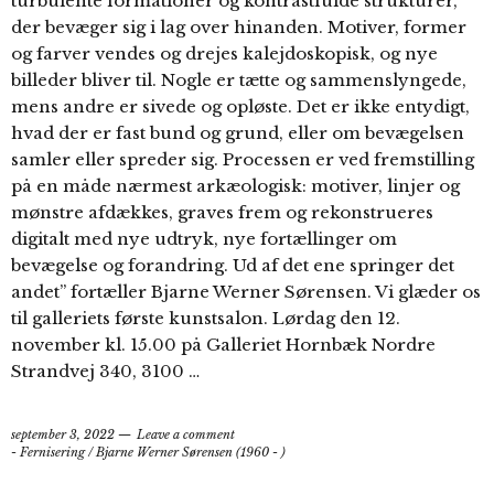
turbulente formationer og kontrastfulde strukturer,
der bevæger sig i lag over hinanden. Motiver, former
og farver vendes og drejes kalejdoskopisk, og nye
billeder bliver til. Nogle er tætte og sammenslyngede,
mens andre er sivede og opløste. Det er ikke entydigt,
hvad der er fast bund og grund, eller om bevægelsen
samler eller spreder sig. Processen er ved fremstilling
på en måde nærmest arkæologisk: motiver, linjer og
mønstre afdækkes, graves frem og rekonstrueres
digitalt med nye udtryk, nye fortællinger om
bevægelse og forandring. Ud af det ene springer det
andet” fortæller Bjarne Werner Sørensen. Vi glæder os
til galleriets første kunstsalon. Lørdag den 12.
november kl. 15.00 på Galleriet Hornbæk Nordre
Strandvej 340, 3100 …
september 3, 2022
Leave a comment
- Fernisering
/
Bjarne Werner Sørensen (1960 - )