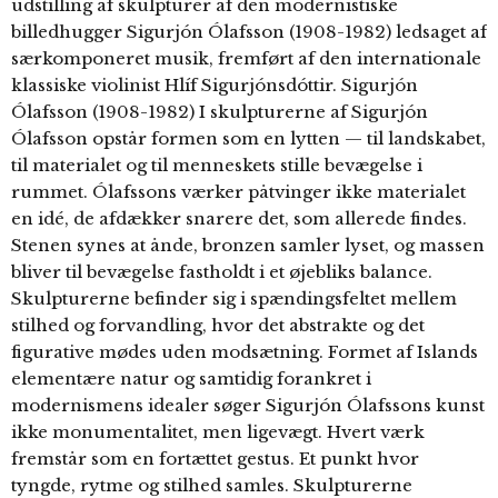
udstilling af skulpturer af den modernistiske
billedhugger Sigurjón Ólafsson (1908-1982) ledsaget af
særkomponeret musik, fremført af den internationale
klassiske violinist Hlíf Sigurjónsdóttir. Sigurjón
Ólafsson (1908-1982) I skulpturerne af Sigurjón
Ólafsson opstår formen som en lytten — til landskabet,
til materialet og til menneskets stille bevægelse i
rummet. Ólafssons værker påtvinger ikke materialet
en idé, de afdækker snarere det, som allerede findes.
Stenen synes at ånde, bronzen samler lyset, og massen
bliver til bevægelse fastholdt i et øjebliks balance.
Skulpturerne befinder sig i spændingsfeltet mellem
stilhed og forvandling, hvor det abstrakte og det
figurative mødes uden modsætning. Formet af Islands
elementære natur og samtidig forankret i
modernismens idealer søger Sigurjón Ólafssons kunst
ikke monumentalitet, men ligevægt. Hvert værk
fremstår som en fortættet gestus. Et punkt hvor
tyngde, rytme og stilhed samles. Skulpturerne