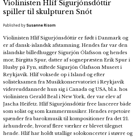
Violin­isten Hlíf Sigur­jóns­dótt­ir
spiller til skulpturen Snót
Published by
Susanne Risom
Violinisten Hlíf Sigurjónsdóttir er født i Danmark og
er af dansk-islandsk afstamning. Hendes far var den
islandske billedhugger Sigurjón Ólafsson og hendes
mor, Birgitta Spur, datter af sognepræsten Erik Spur i
Husby på Fyn, stiftede Sigurjón Ólafsson Museet i
Reykjavík. Hlíf voksede op i Island og efter
solisteksamen fra Musikkonservatoriet i Reykjavík
videreuddannede hun sig i Canada og USA, bl.a. hos
violinisten Gerald Beal i New York, der var elev af
Jascha Heifetz. Hlíf Sigurjónsdóttir free lancerer både
som solist og som kammermusiker. Hendes repetoire
spænder fra barokmusik til kompositioner fra det 21.
århundrede, hvoraf flere værker er blevet tilegnet
hende. Hlíf har holdt utallige solokoncerter i større og