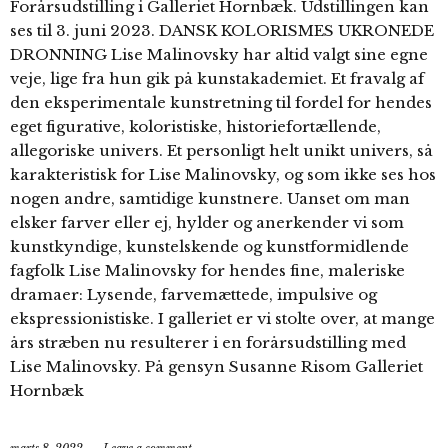
Forårsudstilling i Galleriet Hornbæk. Udstillingen kan
ses til 3. juni 2023. DANSK KOLORISMES UKRONEDE
DRONNING Lise Malinovsky har altid valgt sine egne
veje, lige fra hun gik på kunstakademiet. Et fravalg af
den eksperimentale kunstretning til fordel for hendes
eget figurative, koloristiske, historiefortællende,
allegoriske univers. Et personligt helt unikt univers, så
karakteristisk for Lise Malinovsky, og som ikke ses hos
nogen andre, samtidige kunstnere. Uanset om man
elsker farver eller ej, hylder og anerkender vi som
kunstkyndige, kunstelskende og kunstformidlende
fagfolk Lise Malinovsky for hendes fine, maleriske
dramaer: Lysende, farvemættede, impulsive og
ekspressionistiske. I galleriet er vi stolte over, at mange
års stræben nu resulterer i en forårsudstilling med
Lise Malinovsky. På gensyn Susanne Risom Galleriet
Hornbæk