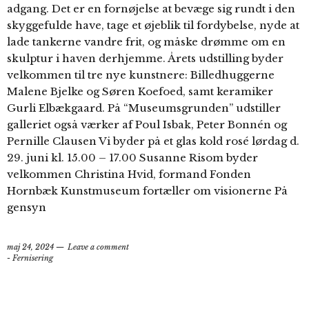
adgang. Det er en fornøjelse at bevæge sig rundt i den
skyggefulde have, tage et øjeblik til fordybelse, nyde at
lade tankerne vandre frit, og måske drømme om en
skulptur i haven derhjemme. Årets udstilling byder
velkommen til tre nye kunstnere: Billedhuggerne
Malene Bjelke og Søren Koefoed, samt keramiker
Gurli Elbækgaard. På “Museumsgrunden” udstiller
galleriet også værker af Poul Isbak, Peter Bonnén og
Pernille Clausen Vi byder på et glas kold rosé lørdag d.
29. juni kl. 15.00 – 17.00 Susanne Risom byder
velkommen Christina Hvid, formand Fonden
Hornbæk Kunstmuseum fortæller om visionerne På
gensyn
maj 24, 2024
Leave a comment
- Fernisering