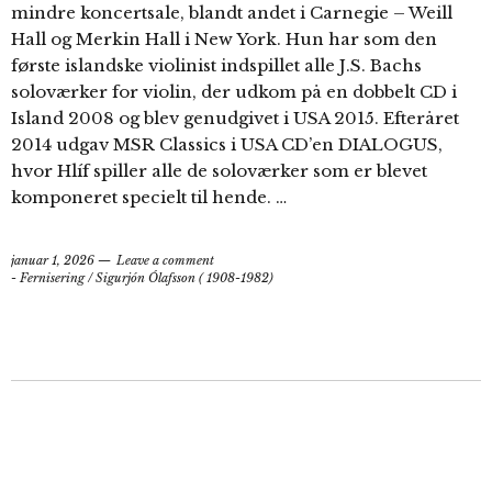
mindre koncertsale, blandt andet i Carnegie – Weill
Hall og Merkin Hall i New York. Hun har som den
første islandske violinist indspillet alle J.S. Bachs
soloværker for violin, der udkom på en dobbelt CD i
Island 2008 og blev genudgivet i USA 2015. Efteråret
2014 udgav MSR Classics i USA CD’en DIALOGUS,
hvor Hlíf spiller alle de soloværker som er blevet
komponeret specielt til hende. …
januar 1, 2026
Leave a comment
- Fernisering
/
Sigurjón Ólafsson ( 1908-1982)