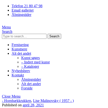
Telefon 21 80 47 98
Email galleriet
Åbningstider
Menu
Search
Search
Fernisering
Kunstnere
Alt det andet
Kunst søges
– Indret med kunst
– Kataloger
Nyhedsbrev
Kontakt
Åbningstider
Alt det andet
Forside
Close Menu
- Hornbækkrukken
,
Lise Malinovsky ( 1957 - )
Published on
april 28, 2021