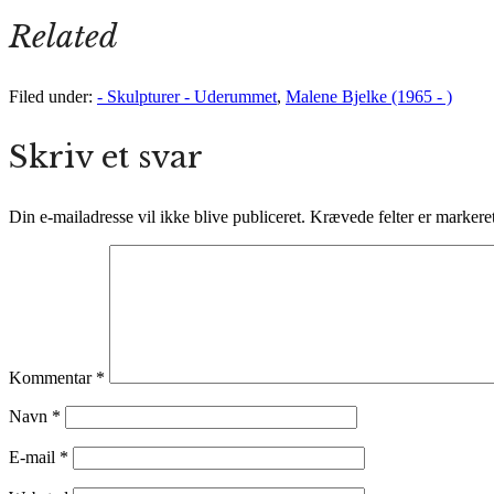
Related
Filed under:
- Skulpturer - Uderummet
,
Malene Bjelke (1965 - )
Skriv et svar
Din e-mailadresse vil ikke blive publiceret.
Krævede felter er marker
Kommentar
*
Navn
*
E-mail
*