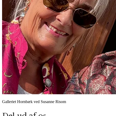
Galleriet Hornbæk ved Susanne Risom
Del ud af os