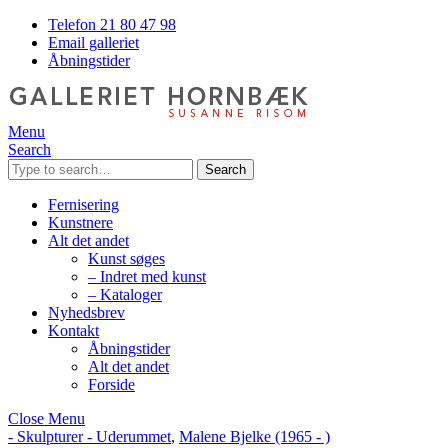
Telefon 21 80 47 98
Email galleriet
Åbningstider
Menu
Search
Search
Fernisering
Kunstnere
Alt det andet
Kunst søges
– Indret med kunst
– Kataloger
Nyhedsbrev
Kontakt
Åbningstider
Alt det andet
Forside
Close Menu
- Skulpturer - Uderummet
,
Malene Bjelke (1965 - )