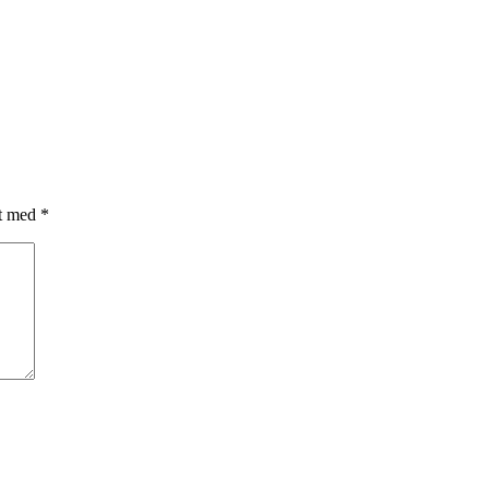
et med
*