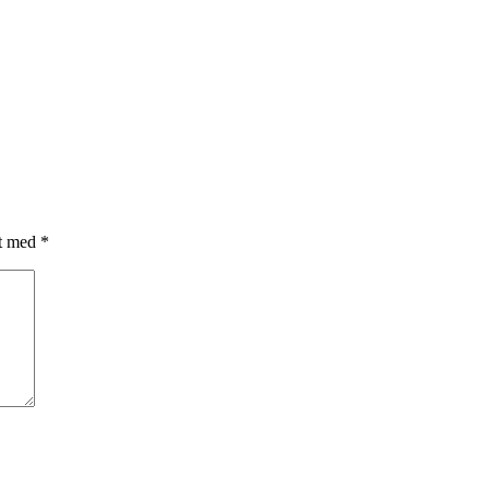
et med
*