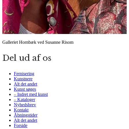
Galleriet Hornbæk ved Susanne Risom
Del ud af os
Fernisering
Kunstnere
Alt det andet
Kunst søges
– Indret med kunst
– Kataloger
Nyhedsbrev
Kontakt
Åbningstider
Alt det andet
Forside